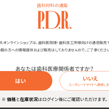
歯科材料の通販
エタノール、ソルビトール、ミリスチン酸ポリグリセリル-10、ゲンチア
フルーツ果皮油、パチョリ葉油、ショウズク種子油、ジャワシトロネラソウ
PG-6デシルテトラデセス-20、キサンタンガム、ポリソルベート60(小
D.R.オンラインショップは、歯科医院様・歯科技工所様向けの通信販売
マー、セスキオレイン酸ソルビタン、(アクリル酸ヒドロキシエチル／アクリロ
一般の方への情報提供および販売はしておりませんので、ご了承ください
タノール
あなたは歯科医療関係者ですか？
のある部位には使用しないでください。
いいえ
く注意して使用してください。肌に合わない時、次のような場合には、
はい
コーポレートサイトへ遷移し
で、皮膚科専門医等に相談されることをおすすめいたします。
ゆみ、刺激、色抜け（白斑等）や黒ずみ等の異常が現れた場合。
※
価格
と
在庫状況
はログイン後にご確認いただけます。
があたって上記のような異常が現れた場合。
様への使用は十分に注意してください。