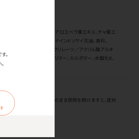
ナ根エキス、ユーカリ葉エキス、アロエベラ葉エキス、チャ葉エ
葉油、プルット葉油、シロバナインドソケイ花油、香料、
麦またはトウモロコシ等由来)、(アクリレーツ／アクリル酸アルキ
です。
イルジメチルタウリンNa)コポリマー、カルボマー、水酸化K、
。
使用を中止してください。そのまま使用を続けますと、症状
ます