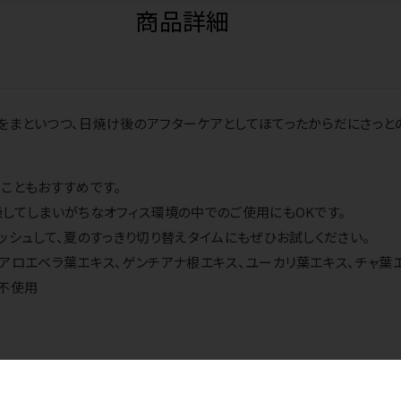
商品詳細
まといつつ、日焼け後のアフターケアとしてほてったからだにさっとの
こともおすすめです。
してしまいがちなオフィス環境の中でのご使用にもOKです。
ッシュして、夏のすっきり切り替えタイムにもぜひお試しください。
アロエベラ葉エキス、ゲンチアナ根エキス、ユーカリ葉エキス、チャ葉エ
料不使用