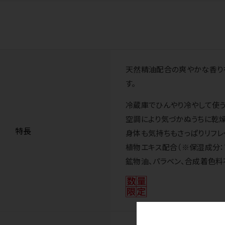
天然精油配合の爽やかな香りを
す。
冷蔵庫でひんやり冷やして使う
空調により気づかぬうちに乾燥
特長
身体も気持ちもさっぱりリフレ
植物エキス配合（※保湿成分：
鉱物油、パラベン、合成着色