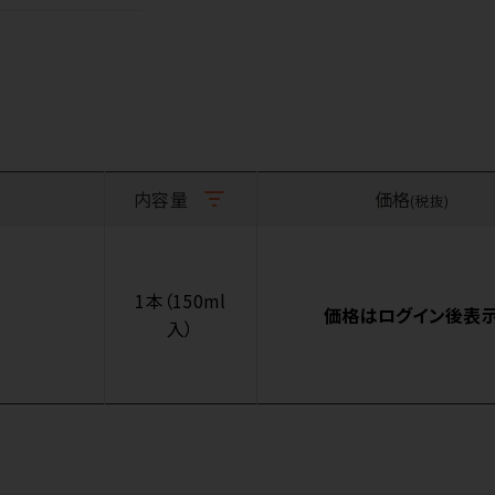
内容量
価格
(税抜)
1本（150ml
価格はログイン後表
入）