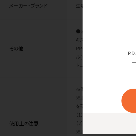
メーカー・ブランド
生活の木
●成分／水、グリセリン、BG、
キス、ライム果皮油、グレープ
その他
PPG-24グリセレス-24、P
P.
ル(C10-30))クロスポリ
トコフェロール、フェノキシエ
※傷やはれもの、湿疹等、異常
※肌に異常が生じていないかよ
を悪化させることがありますの
（1）使用中、赤み、はれ、か
使用上の注意
（2）使用した肌に、直射日光
※肌が敏感な方や小さなお子