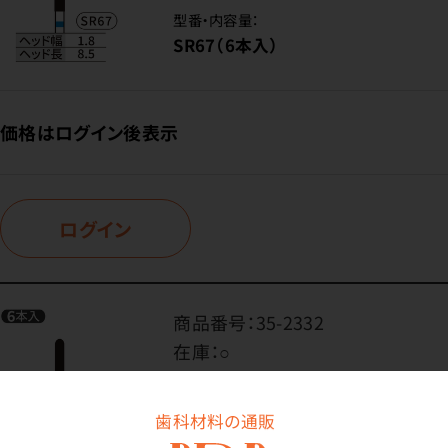
型番・内容量：
SR67（6本入）
価格はログイン後表示
ログイン
商品番号：
35-2332
在庫：
○
型番・内容量：
SR70（6本入）
歯科材料の通販