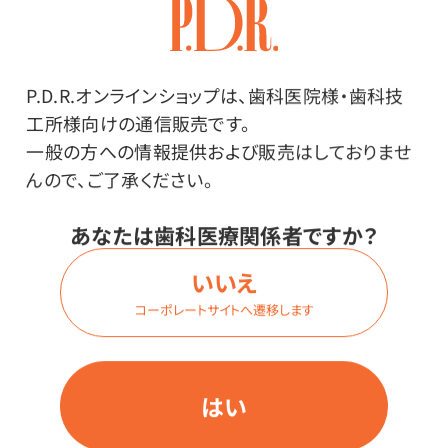
価格はログイン後表示
P.D.R.オンラインショップは、歯科医院様・歯科技
工所様向けの通信販売です。
ログイン
一般の方への情報提供および販売はしておりませ
んので、ご了承ください。
あなたは歯科医療関係者ですか？
商品番号：
35-0334
在庫：
○
いいえ
型番・内容量：
コーポレートサイトへ遷移します
SR80（6本入）
はい
価格はログイン後表示