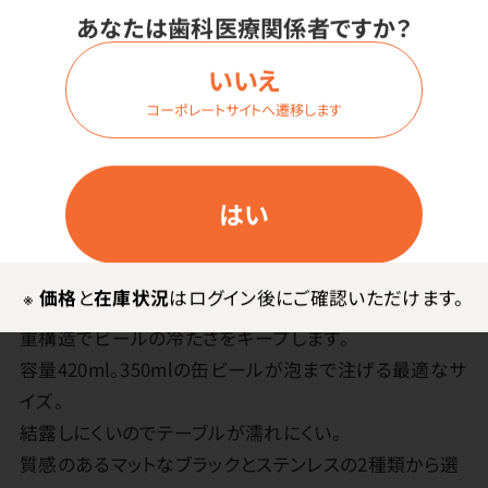
あなたは歯科医療関係者ですか？
特長
いいえ
家で飲む、最高の1杯のために。 飲み心地にこだわった
コーポレートサイトへ遷移します
究極の魔法瓶構造のビアタンブラー。
創業から70年以上魔法瓶をつくり続けてきたピーコック
はい
魔法瓶工業株式会社のビアタンブラー。
ビールのうまさを引き立てる。口当たりの良さを追求し
た薄さ約1mmの飲み口。
※
価格
と
在庫状況
はログイン後にご確認いただけます。
抜群の保冷効果で美味しさ続く。ステンレス真空断熱二
重構造でビールの冷たさをキープします。
容量420ml。350mlの缶ビールが泡まで注げる最適なサ
イズ。
結露しにくいのでテーブルが濡れにくい。
質感のあるマットなブラックとステンレスの2種類から選