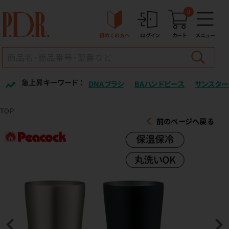
0
初めての方へ
ログイン
カート
メニュー
急上昇キーワード ：
DNAブラシ
BAハンドピース
サンスター
TOP
前のページへ戻る