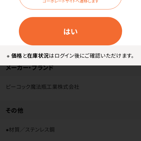
コーポレートサイトへ遷移します
外側が熱くなりにくいので持ちやすい。
徳利と猪口共に食器洗浄機、食器乾燥機に対応。
はい
※
価格
と
在庫状況
はログイン後にご確認いただけます。
メーカー・ブランド
ピーコック魔法瓶工業株式会社
その他
●材質／ステンレス鋼