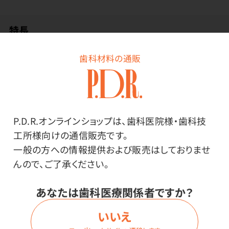
特長
歯科材料の通販
日本酒を美味しく飲む秘訣は「温度」。適温を長時間キ
ープできる魔法瓶構造の徳利と猪口の酒器セット。家で
飲む酒がとびきりうまい。
創業から70年以上魔法瓶をつくり続けてきたピーコック
P.D.R.オンラインショップは、歯科医院様・歯科技
魔法瓶工業株式会社の酒器セット。
工所様向けの通信販売です。
「ひとくち目の感動」を最後まで。
一般の方への情報提供および販売はしておりませ
徳利は晩酌にちょうどいい300ml（1.5合強）。ステンレス
んので、ご了承ください。
真空断熱二重構造で冷酒は冷たく、熱燗は温かさをキ
ープします。
あなたは歯科医療関係者ですか？
日本酒を、目でも味わう。日本酒が美しく映える中空二
いいえ
重構造のステンレス製猪口（2個）。