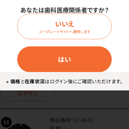
商品番号：
27-9576
あなたは歯科医療関係者ですか？
在庫：
○
色：
いいえ
メチルブルー
コーポレートサイトへ遷移します
サイズ：
2XLサイズ
はい
価格はログイン後表示
※
価格
と
在庫状況
はログイン後にご確認いただけます。
ログイン
商品番号：
27-9633
在庫：
○