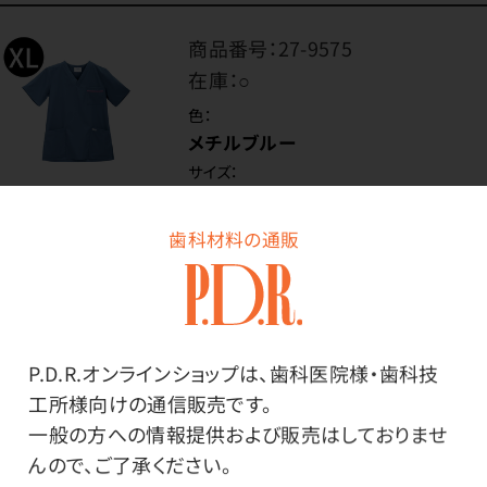
商品番号：
27-9575
在庫：
○
色：
メチルブルー
サイズ：
XLサイズ
歯科材料の通販
価格はログイン後表示
P.D.R.オンラインショップは、歯科医院様・歯科技
ログイン
工所様向けの通信販売です。
一般の方への情報提供および販売はしておりませ
んので、ご了承ください。