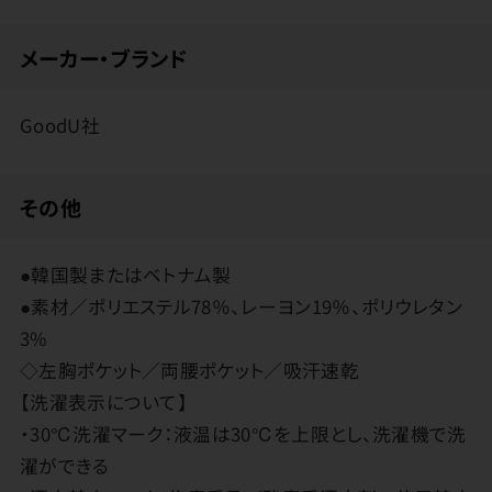
メーカー・ブランド
GoodU社
その他
●韓国製またはベトナム製
●素材／ポリエステル78％、レーヨン19％、ポリウレタン
3%
◇左胸ポケット／両腰ポケット／吸汗速乾
【洗濯表示について】
・30℃洗濯マーク：液温は30℃を上限とし、洗濯機で洗
濯ができる