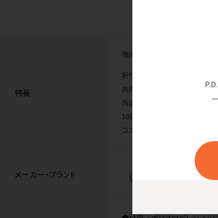
海外にも対応！コンパクトに持
折りたたむと高さ約100mmに
P.
共用備え付けのケトルの衛生
特長
外出先、旅行中などにケトルを
100～240Vに対応している
コンパクトなのでスタッフルー
メーカー・ブランド
●材質／ポリプロピレン、シリ