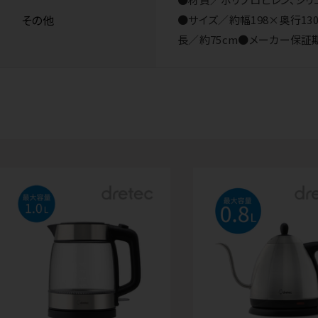
その他
●サイズ／約幅198×奥行130×高
長／約75cm●メーカー保証