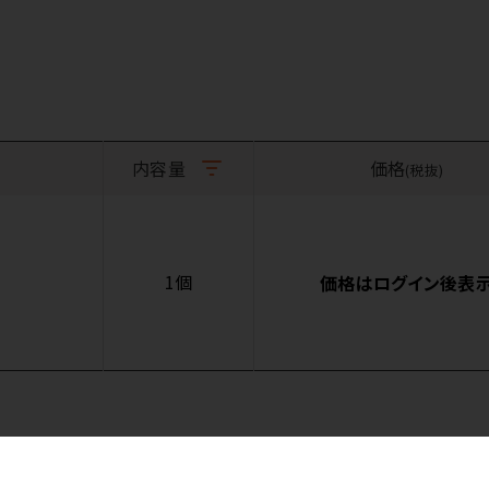
内容量
価格
(税抜)
1個
価格はログイン後表
商品詳細