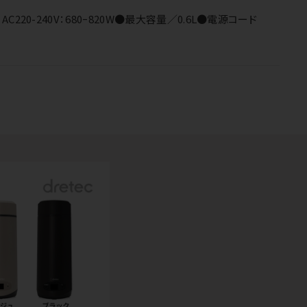
AC220-240V：680ｰ820W●最大容量／0.6L●電源コード