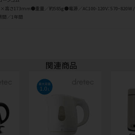
さ173ｍm●重量／約585g●電源／AC100-120V：570ｰ820W / 
期間／1年間
関連商品