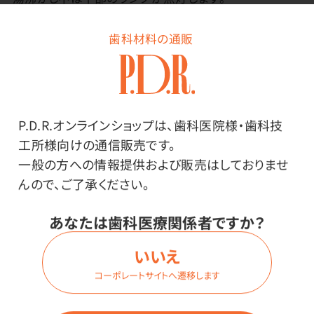
お湯が沸いたら自動で電源が切れます。
空焚き防止機能付き。
歯科材料の通販
メーカー・ブランド
P.D.R.オンラインショップは、歯科医院様・歯科技
ドリテック
工所様向けの通信販売です。
一般の方への情報提供および販売はしておりませ
んので、ご了承ください。
その他
あなたは歯科医療関係者ですか？
●サイズ／約 W23.0×D15.5×H20.0cm（給電スタンド
いいえ
含む）●商品重量／本体のみ：約0.7kg 給電スタンドを
コーポレートサイトへ遷移します
含む：約0.8kg●電源／AC100V 50/60Hz共用●定格消
費電力／900W●最大容量／1.0L●電源コード長／約