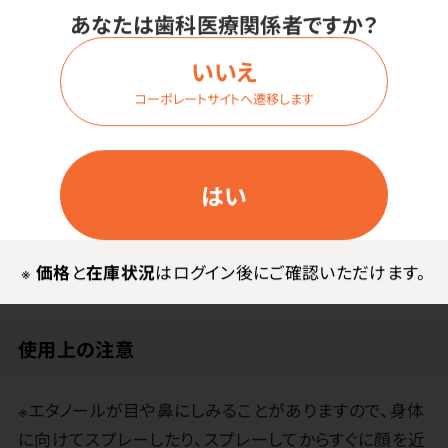
あなたは歯科医療関係者ですか？
いいえ
メーカー・ブランド
コーポレートサイトへ遷移します
生活の木
はい
その他
※
価格
と
在庫状況
はログイン後にご確認いただけます。
●主な使用精油／ラベンダー、クラリセージ
使用上の注意
※エタノールが目や鼻にしみることがありますので、身体
に向けてスプレーしたり、スプレーしてからすぐに顔を近