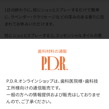
1日の終わりに。枕にシュッとスプレーするだけで簡単
に、ラベンダー・クラリセージなどの深みのある香りに包
まれてお休みいただけます。
枕にシュッとスプレーすると、エッセンシャルオイルの柔
らかな香りに包まれてお休みいただけます。
１日の終わりには、ピロースプレーを枕にシュッのおやす
歯科材料の通販
み儀式で、気持ちのモードを切り替えましょう。
枕から20cmほど離して1～2回スプレーしてください。ス
プレー後は布地の表面が乾いていることを確認してから
お使いください。枕の上にタオルをのせ、その上にスプレ
P.D.R.オンラインショップは、歯科医院様・歯科技
ーをする使用方法がおすすめです。
工所様向けの通信販売です。
一般の方への情報提供および販売はしておりませ
んので、ご了承ください。