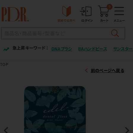
0
初めての方へ
ログイン
カート
メニュー
急上昇キーワード ：
DNAブラシ
BAハンドピース
サンスター
TOP
前のページへ戻る