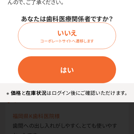
んので、ご了承ください。
その他
あなたは歯科医療関係者ですか？
●台湾製
いいえ
●材質／ケース：ポリプロピレン フロス：ナイロン
コーポレートサイトへ遷移します
はい
お客様・スタッフの声
※
価格
と
在庫状況
はログイン後にご確認いただけます。
お客様の声
福岡県K歯科医院様
歯間への出し入れがしやすく、とても使いやす