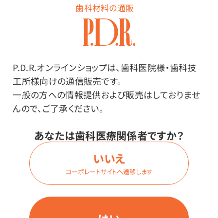
歯科材料の通販
商品詳細
P.D.R.オンラインショップは、歯科医院様・歯科技
工所様向けの通信販売です。
一般の方への情報提供および販売はしておりませ
んので、ご了承ください。
特長
あなたは歯科医療関係者ですか？
甘味料としてキシリトールとステビアを使用したグレー
プ味のグミ。弾力があり噛みごたえがあります。3種類の
いいえ
かわいいカエルの形があります。
コーポレートサイトへ遷移します
お子様に人気のグレープ味。