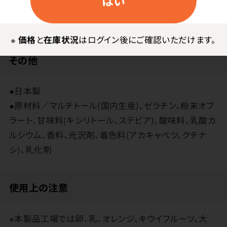
はい
※
価格
と
在庫状況
はログイン後にご確認いただけます。
その他
●日本製
●原材料／マルチトール(国内生産)、ゼラチン、粉末オブ
ラート、甘味料(キシリトール、ステビア)、酸味料、乳酸カ
ルシウム、香料、光沢剤、着色料(アカキャベツ、クチナ
シ)、乳化剤
使用上の注意
※本製品工場では卵、乳、オレンジ、キウイフルーツ、大