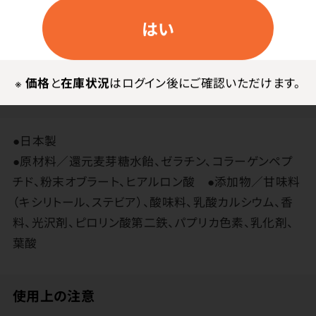
はい
※
価格
と
在庫状況
はログイン後にご確認いただけます。
その他
●日本製
●原材料／還元麦芽糖水飴、ゼラチン、コラーゲンペプ
チド、粉末オブラート、ヒアルロン酸 ●添加物／甘味料
（キシリトール、ステビア）、酸味料、乳酸カルシウム、香
料、光沢剤、ピロリン酸第二鉄、パプリカ色素、乳化剤、
葉酸
使用上の注意