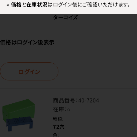
72穴
※
価格
と
在庫状況
はログイン後にご確認いただけます。
色：
ターコイズ
価格はログイン後表示
ログイン
商品番号：
40-7204
在庫：
○
種類：
72穴
色：