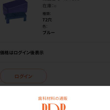
在庫：
○
種類：
72穴
色：
ブルー
価格はログイン後表示
ログイン
歯科材料の通販
商品番号：
40-7202
在庫：
○