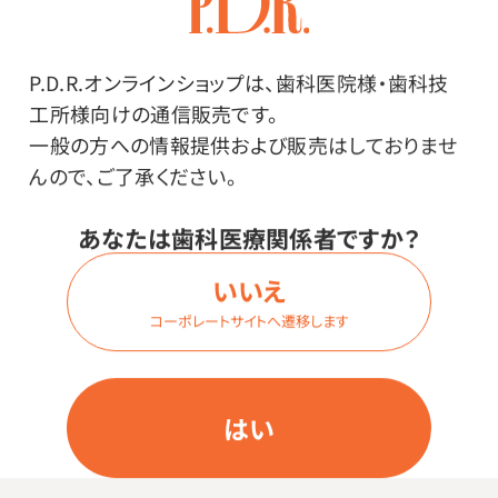
種類：
72穴
色：
P.D.R.オンラインショップは、歯科医院様・歯科技
イエロー
工所様向けの通信販売です。
一般の方への情報提供および販売はしておりませ
んので、ご了承ください。
価格はログイン後表示
あなたは歯科医療関係者ですか？
いいえ
ログイン
コーポレートサイトへ遷移します
商品番号：
40-7203
はい
在庫：
○
種類：