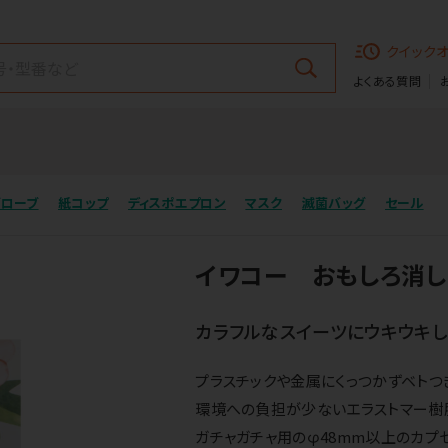
クイック
よくある質問
グローブ
紙コップ
ディスポエプロン
マスク
滅菌バッグ
セール
イワコー おもしろ消し
カラフルなスイーツにウキウキし
プラスチックや金属にくっつかずベトつ
環境への負担が少ないエラストマー樹
ガチャガチャ用のφ48mm以上のカプ