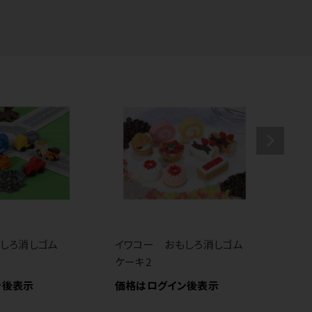
もしろ消しゴム
イワコー おもしろ消しゴム
イ
ケーキ2
ス
ン後表示
価格はログイン後表示
価