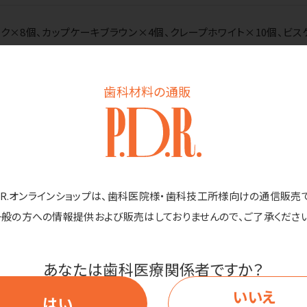
ク×8個、カップケーキブラウン×4個、クレープホワイト×10個、ビス
個、マカロンピンク×10個、マカロンオレンジ×3個、マカロンイエロー
歯科材料の通販
済みです。
ごむの色や種類、数の内訳が変更になる場合がございますのでご了承く
D.R.オンラインショップは、歯科医院様・歯科技工所様向けの通信販売
一般の方への情報提供および販売はしておりませんので、ご了承ください
あなたは歯科医療関係者ですか？
いいえ
はい