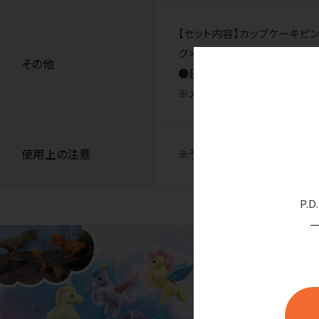
【セット内容】カップケーキピン
ク×3個、エクレアブラウン×3
その他
●日本製
※メーカーはPL保険法に加入
使用上の注意
※予告なくパッケージやけし
P.