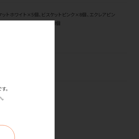
ケットホワイト×5個、ビスケットピンク×8個、エクレアピン
×3個、マカロングリーン×3個
ださい。
です。
。