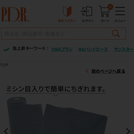
0
初めての方へ
ログイン
カート
メニュー
急上昇キーワード ：
DNAブラシ
BAハンドピース
サンスター
TOP
前のページへ戻る