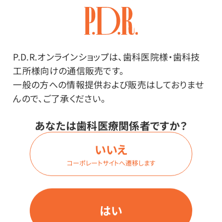
吸水性に優れています。
使用後は洗濯して繰り返し使用できます。
P.D.R.オンラインショップは、歯科医院様・歯科技
その他
工所様向けの通信販売です。
一般の方への情報提供および販売はしておりませ
●中国製
んので、ご了承ください。
●材質／ポリエステル、ナイロン
●1枚のサイズ／300×300mm
あなたは歯科医療関係者ですか？
いいえ
使用上の注意
コーポレートサイトへ遷移します
※製造時期により色・包装形態・質感が異なる場合がご
ざいます。
はい