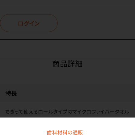
ログイン
商品詳細
特長
ちぎって使えるロールタイプのマイクロファイバータオル
です。
歯科材料の通販
ミシン目がついているので簡単にちぎることができます。