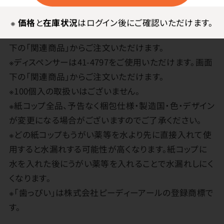
調整が可能なため）。画面下の「関連商品」からご注文い
ただけます。
※
価格
と
在庫状況
はログイン後にご確認いただけます。
※ダストキャップは41-0482をご使用いただけます。画面
下の「関連商品」からご注文いただけます。
※ディスペンサーは41-4797をご使用いただけます。画面
下の「関連商品」からご注文いただけます。
※100個入の取扱いはございません。
※紙コップ全品、予告なく梱包仕様・製造国・色・デザイン
が変更になる場合がございますのでご了承ください。
※どの紙コップもうがい薬等を水より先に直接入れて使
用すると水漏れする可能性が高くなります。紙コップに
水を入れた後にうがい薬等を入れることで水漏れしにく
くなります。
※「歯っぴい」は株式会社ピーディーアールの登録商標で
す。