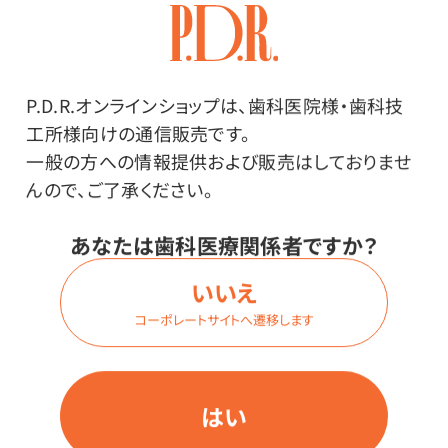
その他
P.D.R.オンラインショップは、歯科医院様・歯科技
工所様向けの通信販売です。
●中国製
一般の方への情報提供および販売はしておりませ
◇蛍光白色剤無
んので、ご了承ください。
あなたは歯科医療関係者ですか？
使用上の注意
いいえ
※お湯を入れての使用や長時間の放置には向きません。
コーポレートサイトへ遷移します
※通常の紙コップより底の直径が若干小さいため、弊社
取扱の取っ手付きカップホルダー、カップディスペンサー
プッシュポンはご使用いただけません。
はい
※カップホルダーは41-3844をご使用いただけます（径の