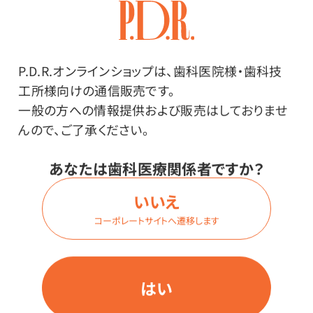
高硬度パウダーで研磨時間短縮！レジン部はしっかり研
磨するのに、金属部の研磨はほとんどされません。
P.D.R.オンラインショップは、歯科医院様・歯科技
アクリルレジン床等、義歯床の仕上研磨用。
工所様向けの通信販売です。
耐久性の高い希少シリカを100％使用。
一般の方への情報提供および販売はしておりませ
研磨時間が半分に短縮。（当社比：天然硅砂と比較）
んので、ご了承ください。
後工程（艶出し研磨）の作業負荷が劇的に改善します！
あなたは歯科医療関係者ですか？
本品を水と混ぜて泥状にし、バフ、ブラシ、フェルトホイー
ル等に付けてご使用ください。
いいえ
コーポレートサイトへ遷移します
はい
その他