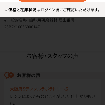
※
価格
と
在庫状況
はログイン後にご確認いただけます。
●日本製
※一般的名称：歯科用研磨器材 届出番号：
23B2X10036000147
お客様・スタッフの声
お客様の声
大阪府Sデンタルラボラトリー様
レジンによくからむところがいい。仕上がりもい
い。