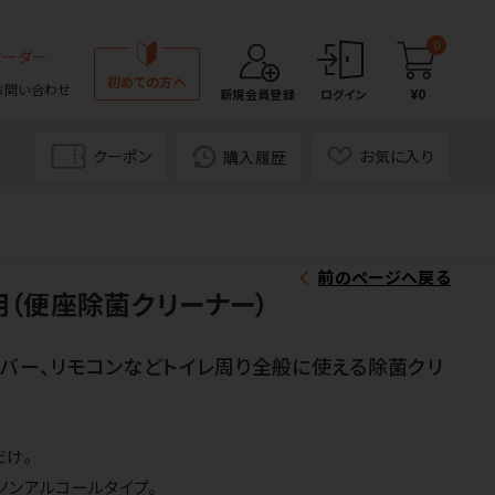
0
オーダー
初めての方へ
お問い合わせ
¥0
新規会員登録
ログイン
クーポン
お気に入り
購入履歴
前のページへ戻る
用（便座除菌クリーナー）
レバー、リモコンなどトイレ周り全般に使える除菌クリ
だけ。
ノンアルコールタイプ。