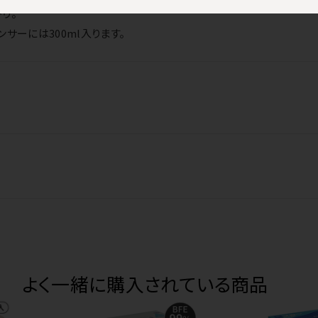
り。
サーには300ml入ります。
よく一緒に購入されている商品