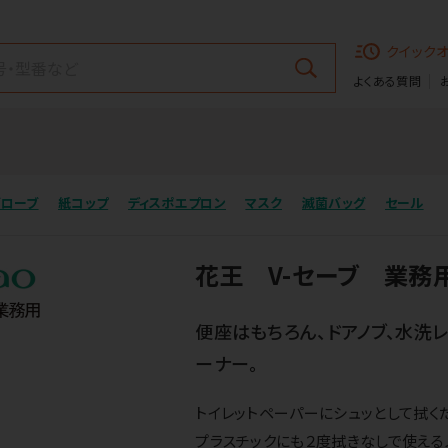
クイック
よくある質問
グローブ
紙コップ
ディスポエプロン
マスク
滅菌バッグ
セール
花王 V-セーブ 業務
便座はもちろん、ドアノブ、水洗
ーナー。
トイレットペーパーにシュッとして拭く
プラスチックにも２度拭きなしで使える