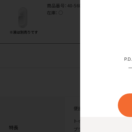
商品番号：
40-5604
在庫：
○
P.
便座はもちろん、ドアノブ、水
トイレットペーパーにシュッと
特長
プラスチックにも２度拭きなし