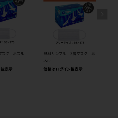
マスク 息スル
無料サンプル 3層マスク 息
国
スルー
S
ン後表示
価格はログイン後表示
価