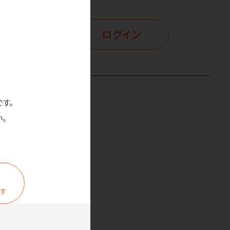
ログイン
示
です。
。
ます