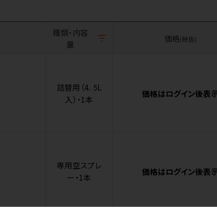
種類・内容
価格
(税抜)
量
詰替用（4. 5L
価格はログイン後表
入）・1本
専用空スプレ
価格はログイン後表
ー・1本