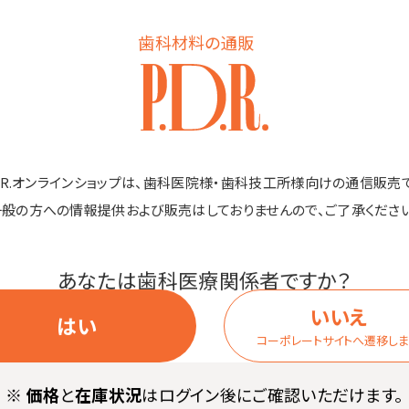
壁付ディスペ
歯科材料の通販
ンサーV 300・
価格はログイン後表
1台
D.R.オンラインショップは、歯科医院様・歯科技工所様向けの通信販売
一般の方への情報提供および販売はしておりませんので、ご了承ください
商品詳細
あなたは歯科医療関係者ですか？
いいえ
はい
洗レバー、リモコンなどトイレ周り全般に使える除菌クリーナー。
コーポレートサイトへ遷移し
して拭くだけ。
※
価格
と
在庫状況
はログイン後にご確認いただけます。
で使えるノンアルコールタイプ。