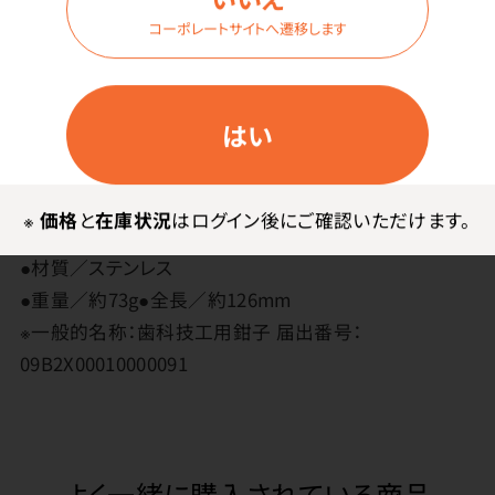
コーポレートサイトへ遷移します
メーカー・ブランド
タスク
はい
その他
※
価格
と
在庫状況
はログイン後にご確認いただけます。
●材質／ステンレス
●重量／約73g●全長／約126mm
※一般的名称：歯科技工用鉗子 届出番号：
09B2X00010000091
よく一緒に購入されている商品