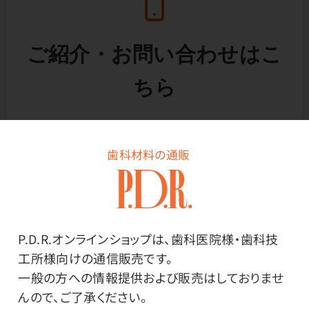
ご紹介・お問い合わせはこ
ちら
「新規開業キャンペーンの紹介で」とお伝えい
ただくとスムーズです。
歯科材料の通販
カスタマーサービスデスク
TEL:
0120-108394
P.D.R.オンラインショップは、歯科医院様・歯科技
工所様向けの通信販売です。
月～金 10:00～16:00 土日祝 休
一般の方への情報提供および販売はしておりませ
んので、ご了承ください。
携帯電話からもつながります。