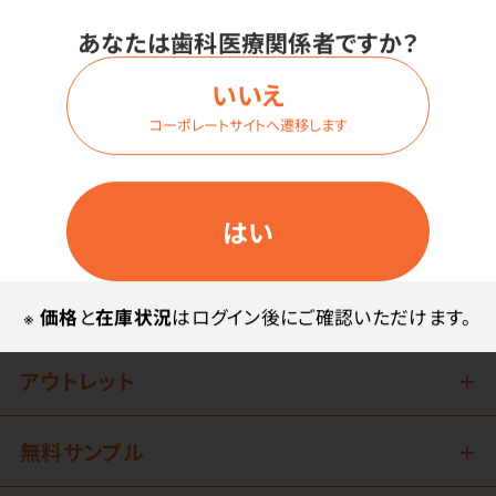
あなたは歯科医療関係者ですか？
いいえ
コーポレートサイトへ遷移します
はい
歯科関連用品
技工関連用品
※
価格
と
在庫状況
はログイン後にご確認いただけます。
アウトレット
無料サンプル