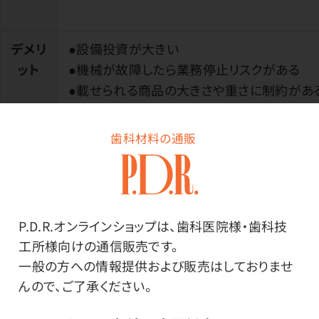
デメリ
●設備投資が大きい
ット
●機械が故障したら業務停止リスクがある
●載せられる商品の大きさや重さに制約があ
歯科材料の通販
コウ
最先端技術に感動しました！
の 一
言
P.D.R.オンラインショップは、歯科医院様・歯科技
工所様向けの通信販売です。
見学後に社長の仲谷と振り返りをしました
一般の方への情報提供および販売はしておりませ
んので、ご了承ください。