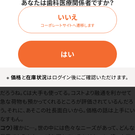
あなたは歯科医療関係者ですか？
いいえ
コーポレートサイトへ遷移します
仲谷）
君はどの倉庫を使いたい？
はい
コウ）
少しだけ安い
倉庫Cです。
仲谷）
コストを考えてくれてありがとう、Cが安いの不思議
だよね。
※
価格
と
在庫状況
はログイン後にご確認いただけます。
設備投資をしない分、手間をかけてもトータルでは安いん
だろうね。Cは大手も使ってる。コストより融通を利かせて
急な荷物も預かってくれるところが評価されているんだろ
う。それに、あそこの社長面白いから。価格の話は上手にい
なすもん。
コウ）
確かに…。世の中には色々なニーズがあって、どんな