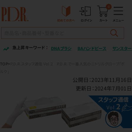
0
初めての方へ
ログイン
カート
メニュー
急上昇キーワード ：
DNAブラシ
BAハンドピース
サンスター
TOP
P.D.R.スタッフ通信 Vol.2 P.D.R.で一番人気のニトリルグローブ「ボ
ルク」
公開日：2023年11月16日
更新日：2024年7月01日