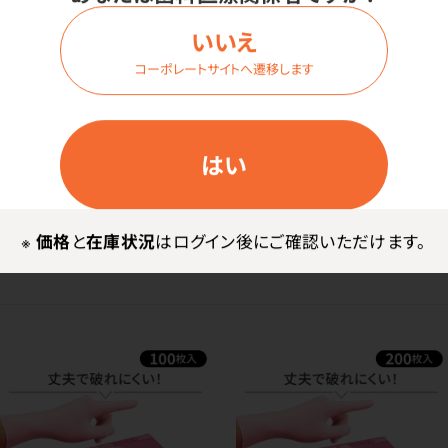
いいえ
コーポレートサイトへ遷移します
はい
ニトリルグローブ VOLKボ
ニトリルグローブ VOLKボ
ルク ブルー（100枚）
ルク ブルー（200枚）
※
価格
と
在庫状況
はログイン後にご確認いただけます。
商品を見る
商品を見る