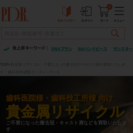
0
初めての方へ
ログイン
カート
メニュー
急上昇キーワード ：
DNAブラシ
BAハンドピース
サンスター
TOP
貴金属リサイクル｜不要になった撤去冠やキャスト屑を買取いたしま
す｜歯科材料通販ピーディーアール
歯科医院様・歯科技工所様 向け
貴金属リサイクル
ご不要になった撤去冠・キャスト屑などを買取いたしま
す