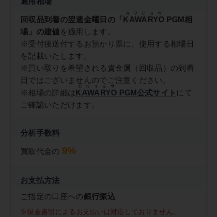
適用相場
カワリョウ
回収品到着の翌週金曜日の「
KAWARYO
PGM相
場」の建値
を適用します。
※受付後送付するお預かり票に、使用する相場日
を記載いたします。
※買い取りを希望される貴金属（回収品）の到着
日ではございませんのでご注意ください。
カワリョウ
※相場の詳細は
KAWARYO
PGM公式サイト
にて
ご確認いただけます。
分析手数料
9%
買取代金の
お支払方法
ご指定の口座への
銀行振込
※現金書留によるお支払いは対応しておりません。