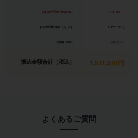
(B) 分析手数料【(A)の9%】
- 135,905円
(C) 税抜買取価格【(A) - (B)】
1,374,155円
消費税（10%）
137,415円
振込金額合計（税込）
1,511,570円
よくあるご質問