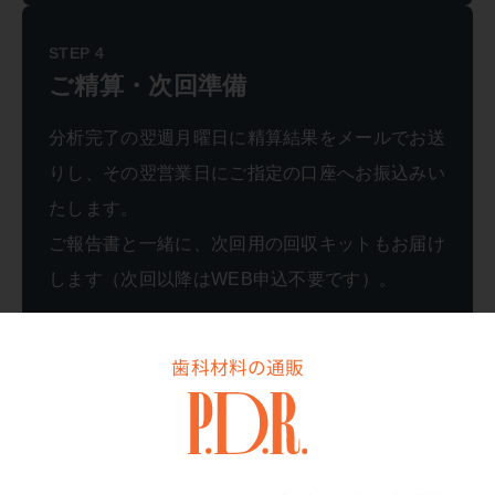
STEP 4
ご精算・次回準備
分析完了の翌週月曜日に精算結果をメールでお送
りし、その翌営業日にご指定の口座へお振込みい
たします。
ご報告書と一緒に、次回用の回収キットもお届け
します（次回以降はWEB申込不要です）。
歯科材料の通販
月曜日~金曜日に到着した回収品の
振込までのスケジュール