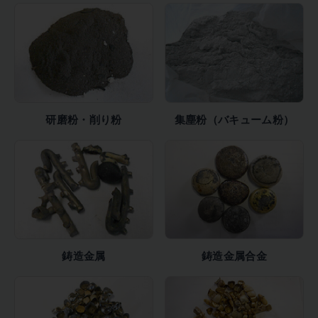
研磨粉・削り粉
集塵粉（バキューム粉）
鋳造金属
鋳造金属合金