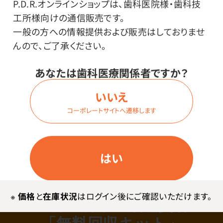
P.D.R.オンラインショップは、歯科医院様・歯科技
月
火
水
木
金
土
日
工所様向けの通信販売です。
一般の方への情報提供および販売はしておりませ
回収
月曜日~金曜日の間に到着した回収品
締切日
んので、ご了承ください。
建値
分析・査定
翌週
採用日
あなたは歯科医療関係者ですか？
精算
振込
翌々週
精算結果を
買取代金を
メールで通知
お振込み
いいえ
※祝日がある場合は、スケジュールが後ろにずれることがあ
コーポレートサイトへ遷移します
ります。
はい
お客様には送料が一切かかりません
※
価格
と
在庫状況
はログイン後にご確認いただけます。
歯科金属用の梱包資材