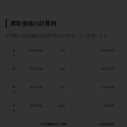
買取価格の計算例
※実際の買取価格は結果判明日の相場により変動します。
A
22,847円/g
x
50g
=
1,142,350円
u
P
9,638円/g
x
20g
=
192,760円
t
P
6,820円/g
x
20g
=
136,400円
d
A
385.5円/g
x
100g
=
38,550円
g
(A) 金属価格合計（税抜）
1,510,060円