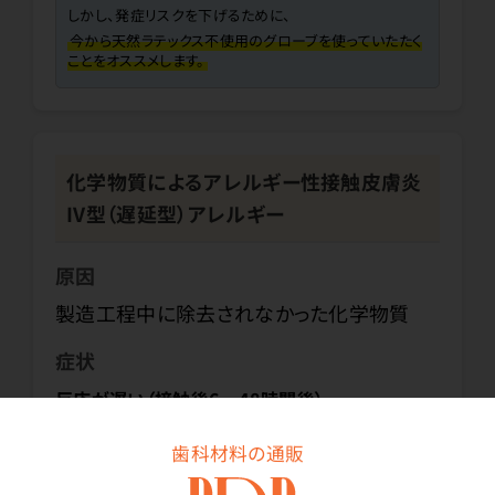
しかし、発症リスクを下げるために、
今から天然ラテックス不使用のグローブを使っていたたく
ことをオススメします。
化学物質によるアレルギー性接触皮膚炎
IV型（遅延型）アレルギー
原因
製造工程中に除去されなかった化学物質
症状
反応が遅い（接触後6～48時間後）
紅斑、腫れ、深割れ、かゆみ、ただれ、皮膚の
歯科材料の通販
乾燥等の症状が接触部だけでなく広範囲に
みられることもある。パッと見た症状からは