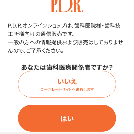
刺激性接触皮膚炎と見分けが難しい。
同じ原理で起きる他の症例
P.D.R.オンラインショップは、歯科医院様・歯科技
●金属アレルギー
工所様向けの通信販売です。
●漆（うるし）によるかぶれ
一般の方への情報提供および販売はしておりませ
んので、ご了承ください。
解決法
化学物質を極力除去したグローブを使用す
あなたは歯科医療関係者ですか？
る。
いいえ
オススメ商品はこちら
コーポレートサイトへ遷移します
刺激性接触皮膚炎
はい
原因