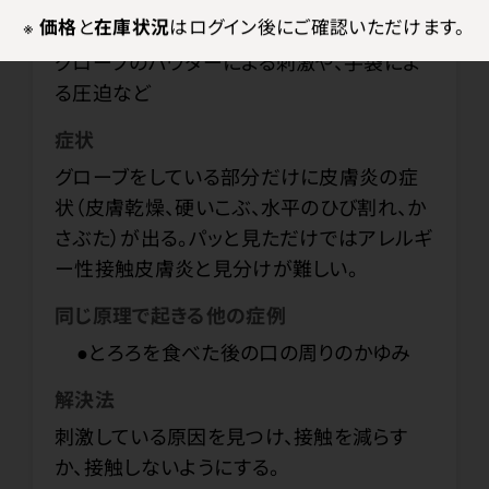
※
価格
と
在庫状況
はログイン後にご確認いただけます。
頻回の手洗い、手洗いブラシ、石けん、洗剤、
グローブのパウダーによる刺激や、手袋によ
る圧迫など
症状
グローブをしている部分だけに皮膚炎の症
状（皮膚乾燥、硬いこぶ、水平のひび割れ、か
さぶた）が出る。パッと見ただけではアレルギ
ー性接触皮膚炎と見分けが難しい。
同じ原理で起きる他の症例
●とろろを食べた後の口の周りのかゆみ
解決法
刺激している原因を見つけ、接触を減らす
か、接触しないようにする。