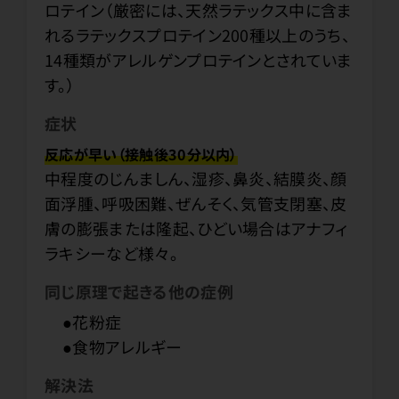
ロテイン（厳密には、天然ラテックス中に含ま
れるラテックスプロテイン200種以上のうち、
14種類がアレルゲンプロテインとされていま
す。）
症状
反応が早い（接触後30分以内）
中程度のじんましん、湿疹、鼻炎、結膜炎、顔
面浮腫、呼吸困難、ぜんそく、気管支閉塞、皮
膚の膨張または隆起、ひどい場合はアナフィ
ラキシーなど様々。
同じ原理で起きる他の症例
●花粉症
●食物アレルギー
解決法