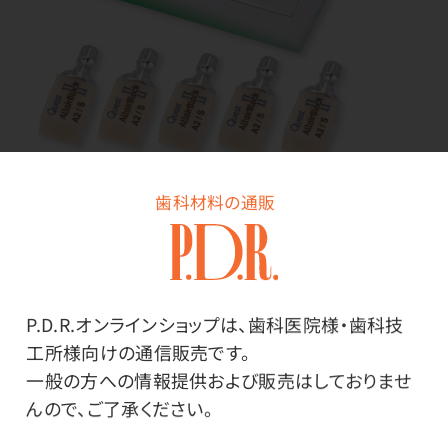
商品詳細はこちら
歯科材料の通販
アルタイルブロック2（ユニバーサル用）
高い強度と優れた研磨性を兼ね備えています。
P.D.R.オンラインショップは、歯科医院様・歯科技
球状フィラーを採用した、ハイブリッドレジンブロック。 研
工所様向けの通信販売です。
磨加工の作業が簡単に行え、クラウン等の歯冠修復物に
一般の方への情報提供および販売はしておりませ
使用可能。 天然歯に近い審美性、高い強度で耐久性に優
んので、ご了承ください。
れています。