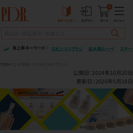
0
初めての方へ
ログイン
カート
メニュー
急上昇キーワード ：
ロビンソンブラシ
拡大鏡ルーペ
スケー
TOP
P.D.R.取扱いのCAD/CAMブロック
公開日：2024年10月20日
更新日：2026年5月18日