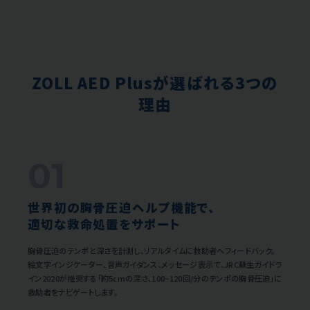
ZOLL AED Plusが選ばれる3つの
理由
01
世界初の胸骨圧迫ヘルプ機能で、
適切な救命処置をサポート
胸骨圧迫のテンポと深さを計測し、リアルタイムに救助者へフィードバック。
絵文字インジケーター、音声ガイダンス、メッセージ表示で、JRC蘇生ガイドラ
イン2020が推奨する「約5cmの深さ、100~120回/分のテンポの胸骨圧迫」に
救助者をナビゲートします。