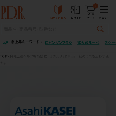
0
初めての方へ
ログイン
カート
メニュー
急上昇キーワード ：
ロビンソンブラシ
拡大鏡ルーペ
スケー
TOP
胸骨圧迫ヘルプ機能搭載 ZOLL AED Plus｜初めてでも迷わず使
える