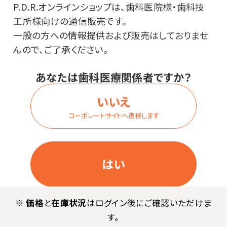
P.D.R.オンラインショップは、歯科医院様・歯科技
工所様向けの通信販売です。
一般の方への情報提供および販売はしておりませ
んので、ご了承ください。
03
あなたは歯科医療関係者ですか？
メンテナンスの手間とコストを削減
いいえ
5年間消耗品交換不要
コーポレートサイトへ遷移します
使用準備が整っていることを検証するためにAEDが週に1回自動でセルフテ
ストするため、日常の点検・管理の手間がかかりません。
さらに、5年間消耗品交換不要でメンテナンスの手間とトータルコストを削
減。
お忙しい設置管理者様にとって悩みの種である消耗品も、交換の手間と費用
はい
が要らずトータルコスト削減に貢献します。
さらに、さまざまな場所で使用可能なIP55*の防塵・防水性能を備えていま
す。
※
価格
と
在庫状況
はログイン後にご確認いただけま
*防水・防塵の国際基準
す。