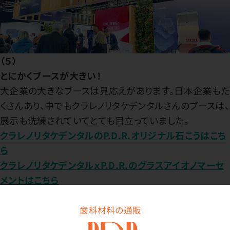
（５）
とにかくブースが大きい！
大企業の大きなブースは見応えがあります。日本企業もた
くさんあり、中でもクラレノリタケデンタルさんのブースは、
展示も洗練されていてとても目立っていました。
クラレノリタケデンタルのP.D.R.オリジナル石こうはこち
ら
クラレノリタケデンタルｘP.D.R.のグラスアイオノマーセ
メントはこちら
歯科材料の通販