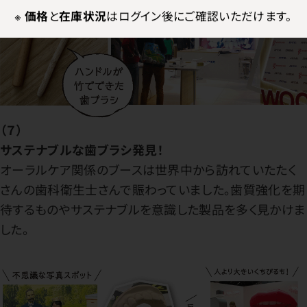
※
価格
と
在庫状況
はログイン後にご確認いただけます。
（７）
サステナブルな歯ブラシ発見！
オーラルケア関係のブースは世界中から訪れていたたく
さんの歯科衛生士さんで賑わっていました。歯質強化を期
待するものやサステナブルを意識した製品を多く見かけま
した。