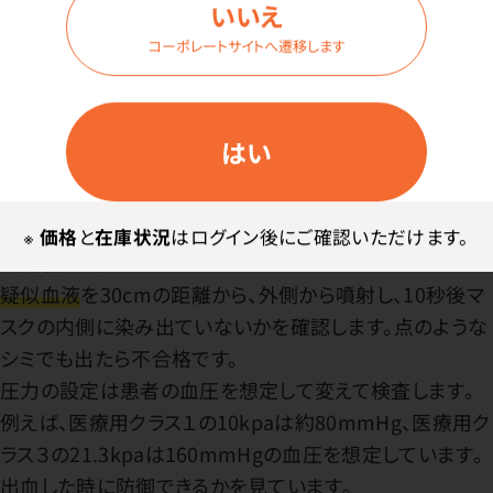
いいえ
コーポレートサイトへ遷移します
はい
JIS規格の「医療用マスク」の規格を取得するために必要
※
価格
と
在庫状況
はログイン後にご確認いただけます。
な試験です。
疑似血液
を30cmの距離から、外側から噴射し、10秒後マ
スクの内側に染み出ていないかを確認します。点のような
シミでも出たら不合格です。
圧力の設定は患者の血圧を想定して変えて検査します。
例えば、医療用クラス１の10kpaは約80mmHg、医療用ク
ラス３の21.3kpaは160mmHgの血圧を想定しています。
出血した時に防御できるかを見ています。