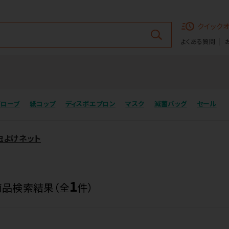
クイック
よくある質問
グローブ
紙コップ
ディスポエプロン
マスク
滅菌バッグ
セール
虫よけネット
1
商品検索結果（全
件）