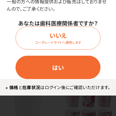
一般の方への情報提供および販売はしておりませ
んので、ご了承ください。
あなたは歯科医療関係者ですか？
国産厚手紙コップ スイー
NEW
ツアニマル
いいえ
紙コップ パステル（紙厚：
価格はログイン後表示
ふつう）（韓国製）
コーポレートサイトへ遷移します
価格はログイン後表示
はい
※
価格
と
在庫状況
はログイン後にご確認いただけます。