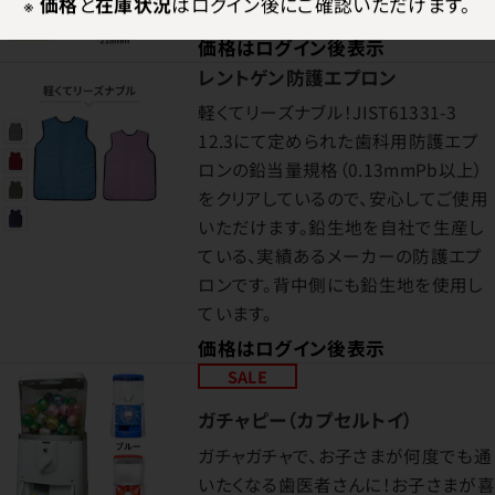
※
価格
と
在庫状況
はログイン後にご確認いただけます。
た、環境に配慮したペーパータオル。
価格はログイン後表示
レントゲン防護エプロン
軽くてリーズナブル！JIST61331-3
12.3にて定められた歯科用防護エプ
ロンの鉛当量規格（0.13mmPb以上）
をクリアしているので、安心してご使用
いただけます。鉛生地を自社で生産し
ている、実績あるメーカーの防護エプ
ロンです。背中側にも鉛生地を使用し
ています。
価格はログイン後表示
SALE
ガチャピー（カプセルトイ）
ガチャガチャで、お子さまが何度でも通
いたくなる歯医者さんに！お子さまが喜