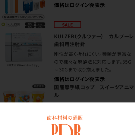
価格はログイン後表示
SALE
KULZER（クルツァー） カルプーレ
歯科用注射針
剛性が高く折れにくい。種類が豊富な
ので様々な麻酔法に対応します。35G
～30Gまで取り揃えました。
価格はログイン後表示
国産厚手紙コップ スイーツアニマ
ル
あま～い世界で暮らす動物たち。
価格はログイン後表示
歯科材料の通販
セレーノ HP用カーバイドカッタ