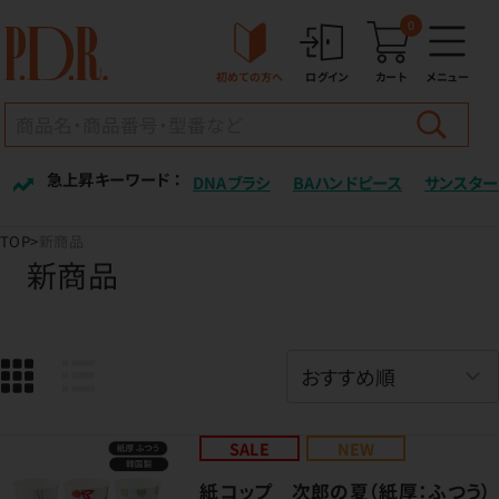
0
初めての方へ
ログイン
カート
メニュー
急上昇キーワード ：
DNAブラシ
BAハンドピース
サンスター
TOP
新商品
新商品
SALE
NEW
紙コップ 次郎の夏（紙厚：ふつう）