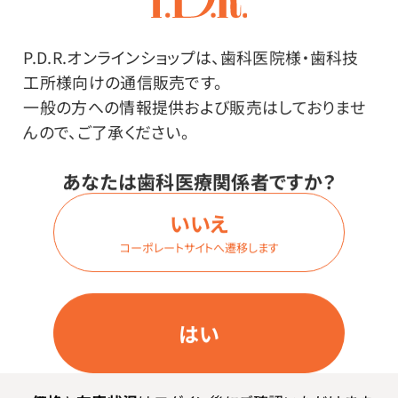
ー クロスカット 標準
「中国製＝安かろう悪かろう」のイメー
P.D.R.オンラインショップは、歯科医院様・歯科技
ジを払拭するカーバイドカッター。この
工所様向けの通信販売です。
価格でこの切れ味、ぜひご利用くださ
一般の方への情報提供および販売はしておりませ
い。
んので、ご了承ください。
価格はログイン後表示
コスパ ペーパータオル 小判
あなたは歯科医療関係者ですか？
環境に優しい再生紙使用のペーパー
いいえ
タオル。
コーポレートサイトへ遷移します
価格はログイン後表示
【日本製】クレシアEF ハンドタオ
はい
ル ソフトタイプ200（中判）
バージンパルプのような柔らかさなが
ら、紙パックリサイクルパルプを配合し