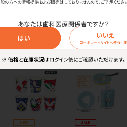
一般の方への情報提供および販売はしておりませんので、ご了承ください
SALE
NEW
SALE
コスパ ロースタック紙
紙コップ ニュアンスフ
あなたは歯科医療関係者ですか？
コップ ホワイト（紙厚：
ラワー（紙厚：ふつう）
ふつう）
いいえ
価格はログイン後表示
はい
価格はログイン後表示
コーポレートサイトへ遷移し
※
価格
と
在庫状況
はログイン後にご確認いただけます。
NEW
SALE