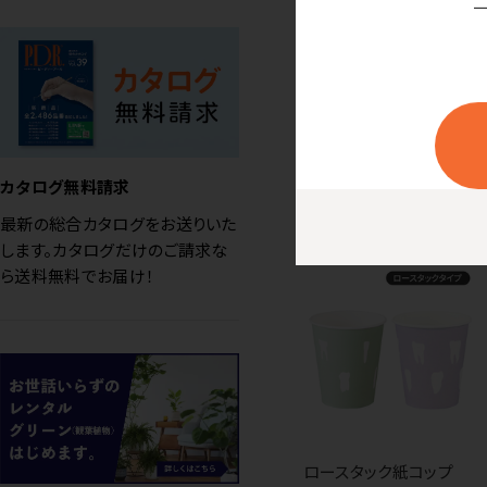
NEW
紙コップ ピンクアソー
ト（紙厚：ふつう）（韓国
製）
価格はログイン後表示
カタログ無料請求
最新の総合カタログをお送りいた
します。カタログだけのご請求な
ら送料無料でお届け！
ロースタック紙コップ