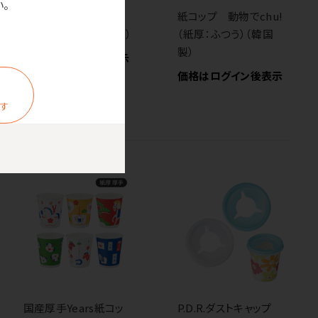
。
ロースタック紙コップ
紙コップ 動物でchu!
花つづり（紙厚：ふつう）
（紙厚：ふつう）（韓国
製）
価格はログイン後表示
価格はログイン後表示
ます
国産厚手Years紙コッ
P.D.R.ダストキャップ