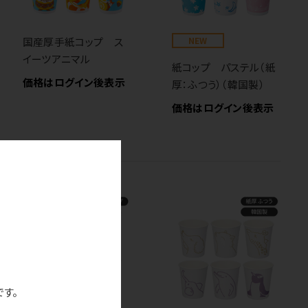
国産厚手紙コップ ス
NEW
イーツアニマル
紙コップ パステル（紙
価格はログイン後表示
厚：ふつう）（韓国製）
価格はログイン後表示
です。