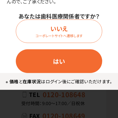
無料サンプル
んので、ご了承ください。
あなたは歯科医療関係者ですか？
カタログ請求
いいえ
コーポレートサイトへ遷移します
ご利用ガイド
よくある質問
会社案内
特定商取引法に基づく表記
プライバシーポリシー
お問い合わせ
はい
※
価格
と
在庫状況
はログイン後にご確認いただけます。
ご注文
0120-108648
TEL
受付時間：9:00〜17:00／日祝休
0120-108649
FAX