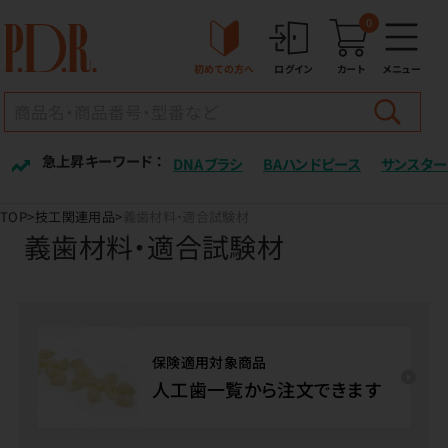
0
初めての方へ
ログイン
カート
メニュー
急上昇キーワード ：
DNAブラシ
BAハンドピース
サンスター
TOP
技工関連用品
義歯材料・適合試験材
義歯材料・適合試験材
保険適用対象商品
人工歯一覧から注文できます