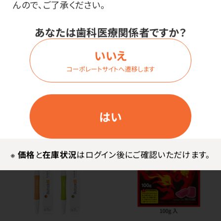
SALE
スポンジブラシ ハオハオ
んので、ご了承ください。
サクラ型 プラ軸
サンスター バトラー デン
あなたは歯科医療関係者ですか？
価格はログイン後表示
タルフロス イージースレッ
ド アンワックス
いいえ
価格はログイン後表示
コーポレートサイトへ遷移します
はい
※
価格
と
在庫状況
はログイン後にご確認いただけます。