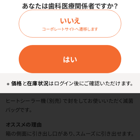
あなたは歯科医療関係者ですか？
商品詳細
いいえ
コーポレートサイトへ遷移します
特長
はい
厚手でしっかり！信頼のロングセラー商品。クラスB滅菌
器でも使用可能！ISO11140-1、ISO11607-1、EN868-5の
規格に準拠しています。接着剤にPVA（ポリビニルアルコ
※
価格
と
在庫状況
はログイン後にご確認いただけます。
ール）を使用しておりません。
ヒートシーラー機（別売）で封をしてお使いいただく滅菌
バッグです。
オススメの理由
箱の側面に引き出し口があり、スムーズに引き出せます。