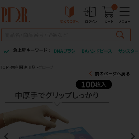
0
初めての方へ
ログイン
カート
メニュー
急上昇キーワード ：
DNAブラシ
BAハンドピース
サンスター
TOP
歯科関連用品
グローブ
前のページへ戻る