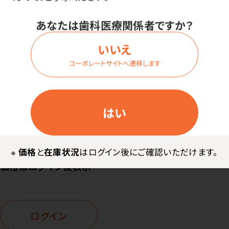
ログイン
あなたは歯科医療関係者ですか？
いいえ
商品番号：
43-3983
コーポレートサイトへ遷移します
在庫：
○
内容量：
1ケース（100枚入×10箱）
はい
サイズ：
Lサイズ
※
価格
と
在庫状況
はログイン後にご確認いただけます。
価格はログイン後表示
ログイン