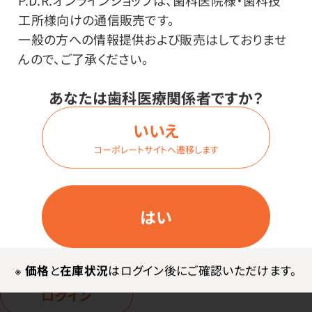
P.D.R.オンラインショップは、歯科医院様・歯科技
ログイン
工所様向けの通信販売です。
一般の方への情報提供および販売はしておりませ
んので、ご了承ください。
商品番号：
44-7026
在庫：
×
あなたは歯科医療関係者ですか？
内容量：
いいえ
1ケース（50枚入×20箱）
コーポレートサイトへ遷移します
サイズ：
Mサイズ
はい
価格はログイン後表示
※
価格
と
在庫状況
はログイン後にご確認いただけます。
ログイン