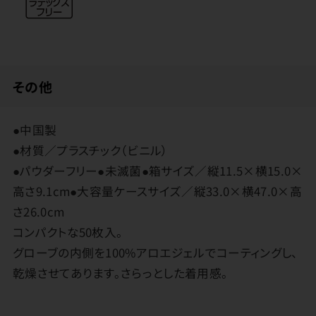
その他
●中国製
●材質／プラスチック（ビニル）
●パウダーフリー●未滅菌●箱サイズ／縦11.5×横15.0×
高さ9.1cm●大容量ケースサイズ／縦33.0×横47.0×高
さ26.0cm
コンパクトな50枚入。
グローブの内側を100%アロエジェルでコーティングし、
乾燥させてあります。さらっとした着用感。