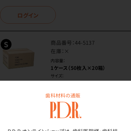
ログイン
商品番号：
44-5137
在庫：
×
内容量：
1ケース（50枚入×20箱）
サイズ：
Sサイズ
歯科材料の通販
価格はログイン後表示