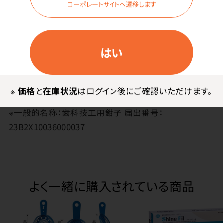
コーポレートサイトへ遷移します
その他
はい
●ドイツ製
●材質／ステンレス
※
価格
と
在庫状況
はログイン後にご確認いただけます。
●重量／約74g●全長／140mm
※一般的名称：歯科技工用鉗子 届出番号：
23B2X10036000037
よく一緒に購入されている商品