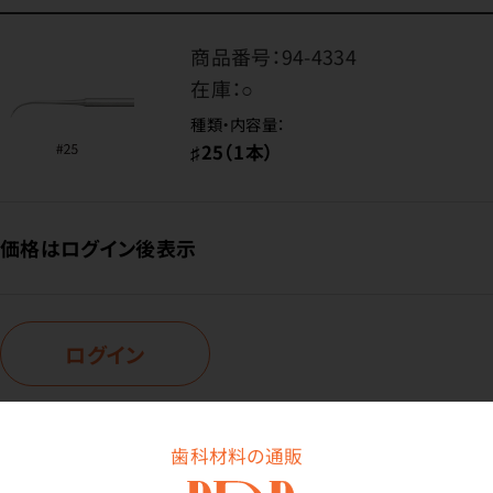
商品番号：
94-4334
在庫：
○
種類・内容量：
♯25（1本）
価格はログイン後表示
ログイン
商品番号：
94-8933
歯科材料の通販
在庫：
○