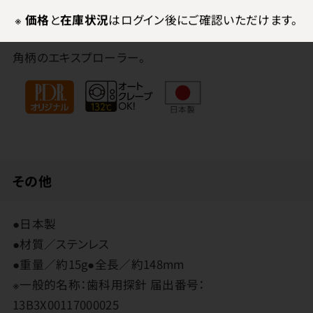
特長
※
価格
と
在庫状況
はログイン後にご確認いただけます。
角柄のエキスプローラー。
その他
●日本製
●材質／ステンレス
●重量／約15g●全長／約148mm
※一般的名称：歯科用探針 届出番号：
13B3X00117000025