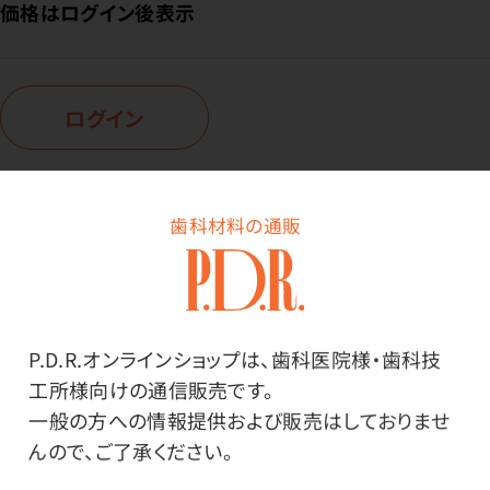
価格はログイン後表示
ログイン
商品番号：
85-9284
歯科材料の通販
在庫：
○
種類：
S32上顎（6組入）
色調：
P.D.R.オンラインショップは、歯科医院様・歯科技
A2
工所様向けの通信販売です。
一般の方への情報提供および販売はしておりませ
んので、ご了承ください。
価格はログイン後表示