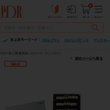
0
初めての方へ
ログイン
カート
メニュー
急上昇キーワード ：
DNAブラシ
BAハンドピース
サンスター
TOP
技工関連用品
義歯材料・適合試験材
前のページへ戻る
SALE