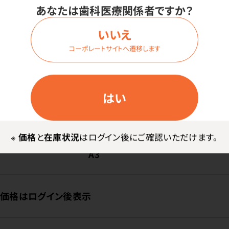
あなたは歯科医療関係者ですか？
いいえ
ログイン
コーポレートサイトへ遷移します
商品番号：
85-8222
はい
在庫：
○
種類：
S32上顎（6組入）
※
価格
と
在庫状況
はログイン後にご確認いただけます。
色調：
A3
価格はログイン後表示