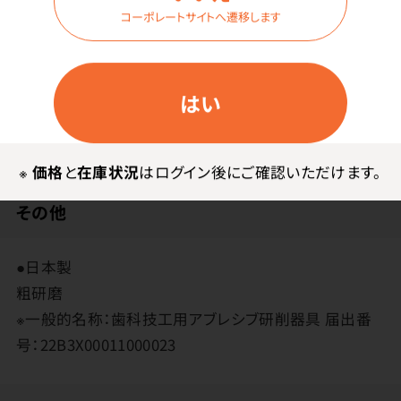
コーポレートサイトへ遷移します
メーカー・ブランド
はい
※
価格
と
在庫状況
はログイン後にご確認いただけます。
その他
●日本製
粗研磨
※一般的名称：歯科技工用アブレシブ研削器具 届出番
号：22B3X00011000023