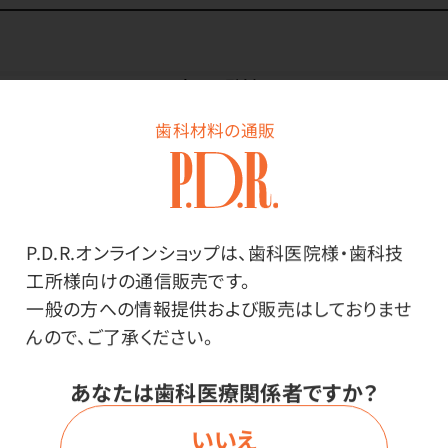
商品詳細
歯科材料の通販
特長
安心の日本製！高品質！「クラフトマスターシリーズ」は国
P.D.R.オンラインショップは、歯科医院様・歯科技
産品で高品質でありながら、価格でも評価を得られる商
工所様向けの通信販売です。
品を目指して開発した、安心の商品です。
一般の方への情報提供および販売はしておりませ
んので、ご了承ください。
各種金属の粗研磨に。
あなたは歯科医療関係者ですか？
いいえ