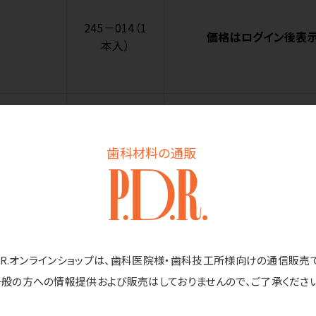
245－014（1
価格はログイン後表
本入）
257－023（1
価格はログイン後表
歯科材料の通販
本入）
266－050（1
D.R.オンラインショップは、歯科医院様・歯科技工所様向けの通信販売
価格はログイン後表
本入）
一般の方への情報提供および販売はしておりませんので、ご了承ください