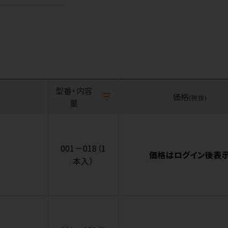
型番・内容
価格
(税抜)
量
001－018（1
価格はログイン後表
本入）