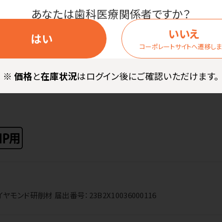
あなたは歯科医療関係者ですか？
いいえ
はい
コーポレートサイトへ遷移し
商品詳細
※
価格
と
在庫状況
はログイン後にご確認いただけます。
ンド研削材 届出番号：23B2X10036000116