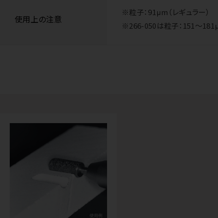
※粒子：91μm（レギュラー）
使用上の注意
※266-050は粒子：151～1