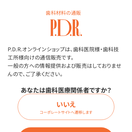
222AKBZX00019A01
歯科材料の通販
使用上の注意
※ご使用にはカートリッジディスペンサーが必要です。
P.D.R.オンラインショップは、歯科医院様・歯科技
※ミキシングチップ取付前に、必ず左右のペーストをすり
工所様向けの通信販売です。
切って先端を合わせてからご使用ください。
一般の方への情報提供および販売はしておりませ
※ミキシングチップの仕様は順次変更になります。
んので、ご了承ください。
あなたは歯科医療関係者ですか？
いいえ
コーポレートサイトへ遷移します