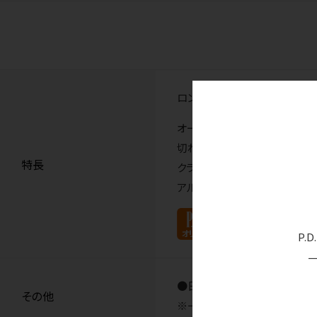
ロングセラーの寒天印象材。
オールラウンドに使えます
切れにくいのでポストにおすす
特長
クラウンのマージン部やインレ
アルジネート印象材とのコント
P.
●日本製
その他
※一般的名称：歯科用寒天印象材 