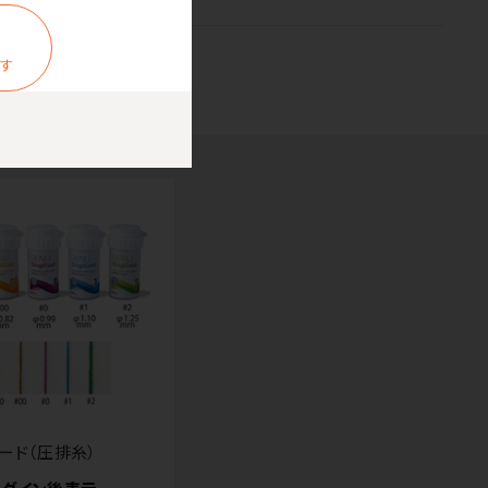
ます
ード（圧排糸）