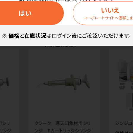
いいえ
はい
コーポレートサイトへ遷移し
※
価格
と
在庫状況
はログイン後にご確認いただけます。
関連商品
用シリ
クラーク 寒天印象材用シリ
ジンジコ
リンジ
ンジ Pカートリッジシリンジ