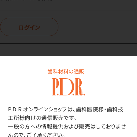
ログイン
商品詳細
歯科材料の通販
特長
P.D.R.オンラインショップは、歯科医院様・歯科技
天然紙では得られない、強さ、耐水性、練和性を備えた
工所様向けの通信販売です。
セメント練板紙。
一般の方への情報提供および販売はしておりませ
んので、ご了承ください。