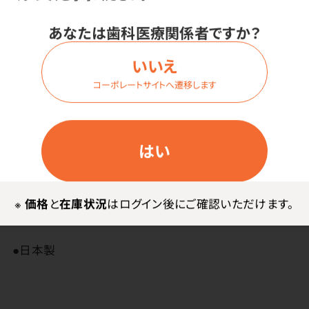
紙面のコロナ処理により、インスツルメントが適度に滑
りやすく、練りやすい紙練板です。
あなたは歯科医療関係者ですか？
三菱油化（現三菱ケミカル）と王子製紙の共同開発によ
いいえ
る、ポリプロピレン樹脂を主原料とした合成紙「ユポ」を
コーポレートサイトへ遷移します
使用しています。
はい
※
価格
と
在庫状況
はログイン後にご確認いただけます。
その他
●日本製