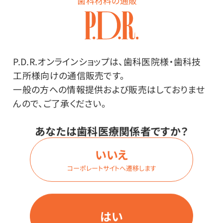
歯科材料の通販
商品詳細
P.D.R.オンラインショップは、歯科医院様・歯科技
特長
工所様向けの通信販売です。
一般の方への情報提供および販売はしておりませ
分離材、ワセリンの塗布に。
んので、ご了承ください。
マウント時の石こう、義歯の石こう、埋没時の清掃に。
あなたは歯科医療関係者ですか？
いいえ
メーカー・ブランド
コーポレートサイトへ遷移します
サクラクレパス
はい
その他