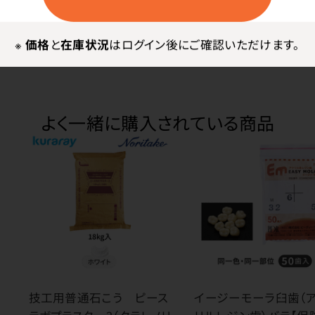
●材質／毛：豚毛 柄：AS 金具：アルミニウム
※
価格
と
在庫状況
はログイン後にご確認いただけます。
よく一緒に購入されている商品
技工用普通石こう ピース
イージーモーラ臼歯（