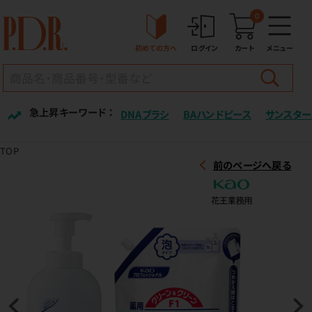
0
初めての方へ
ログイン
カート
メニュー
急上昇キーワード ：
DNAブラシ
BAハンドピース
サンスター
TOP
前のページへ戻る