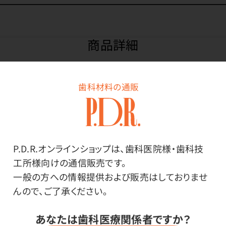
商品詳細
歯科材料の通販
特長
保湿処方（セラミドAP、ユーカリエキス）が荒れがちな手
肌にうるおいを補います。無香料。
P.D.R.オンラインショップは、歯科医院様・歯科技
工所様向けの通信販売です。
さっぱりした使用感なので手洗い後つけてすぐに作業で
一般の方への情報提供および販売はしておりませ
きます。
んので、ご了承ください。
メーカー・ブランド
あなたは歯科医療関係者ですか？