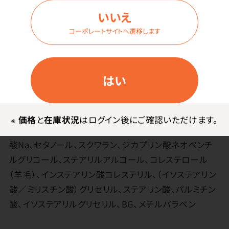
いいえ
花王
コーポレートサイトへ遷移します
その他
はい
●成分／水、エタノール、グリセリン、ジメチコン、セチル
PGヒドロキシエチルパルミタミド、ユーカリエキス、シメ
※
価格
と
在庫状況
はログイン後にご確認いただけます。
ン‐5‐オール、ステアリン酸ソルビタン、ジラウレス‐4リン
酸Na、セタノール、スクワラン、ジカプリン酸ネオペンチ
ルグリコール、ステアリルアルコール、コレステロール
（羊毛）、インステアリン酸コレステリル、（イソステアリン
酸／ミリスチン酸）グリセリル、ステアリン酸、パルミチン
酸、イソステアリルグリセリル、BG、メチルパラベン