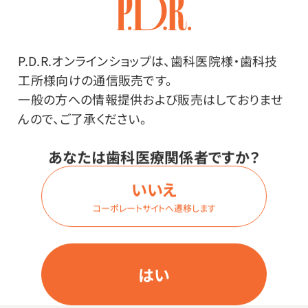
った物と通っていない物があります。検査に出された紙
コップが、紙に触れた液体を体内に取り込むこともあり
得るとして、体に害のある物質が溶け出さないかなど
P.D.R.オンラインショップは、歯科医院様・歯科技
様々な検査を受け、適合した紙コップが「飲料用」として
工所様向けの通信販売です。
分類されます。検査に出さない紙コップは、紙に触れた
一般の方への情報提供および販売はしておりませ
液体を体内に取り込むことは想定外として作られていま
んので、ご了承ください。
す。（一般的に「うがい用」と呼ばれています。）※本品は
飲料用です。
あなたは歯科医療関係者ですか？
いいえ
コーポレートサイトへ遷移します
はい
その他