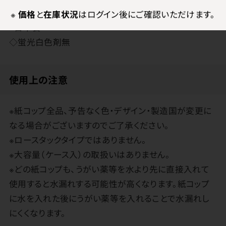
※
価格
と
在庫状況
はログイン後にご確認いただけます。
●日本製
◇蛍光白色剤無
使用上の注意
※紙コップ全品、予告なく色・デザイン・製造国が変更に
なる場合がございますのでご了承ください。
※ロースタックタイプではありません。
※大容量（ケース入）の取扱いはありません。
※どの紙コップも、うがい薬等を水より先に直接入れて
使用すると水漏れする可能性が高くなります。紙コップ
に水を入れた後にうがい薬等を入れることで水漏れし
にくくなります。