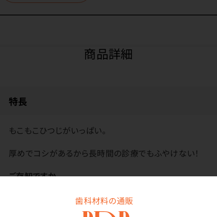
商品詳細
特長
もこもこひつじがいっぱい。
厚めでコシがあるから長時間の診療でもふやけない！
ご存知ですか
紙コップには「うがい用」と「飲料用」があります。紙コッ
歯科材料の通販
プには「食品、添加物等の規格基準第3」という検査を通