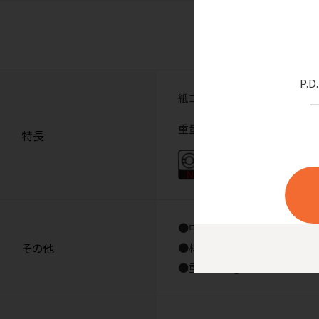
P.
紙コップに持ち手が付くから持
重量感知式オートコックの重り
特長
●中国製
その他
●材質／ABS樹脂
●重量／24g