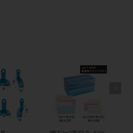
顎用
3層プリーツ型マスク ミスト
メ