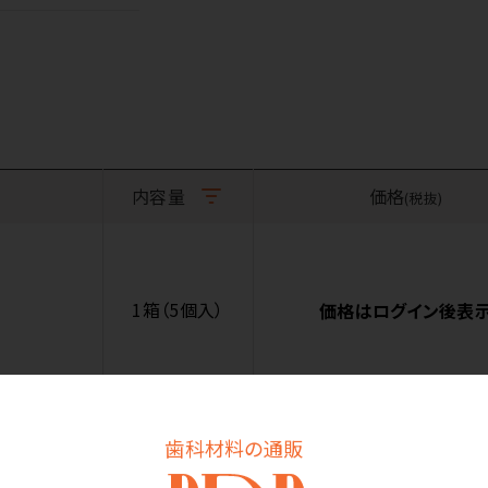
内容量
価格
(税抜)
1箱（5個入）
価格はログイン後表
歯科材料の通販