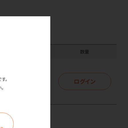
価格
数量
(税抜)
です。
ログイン
はログイン後表示
。