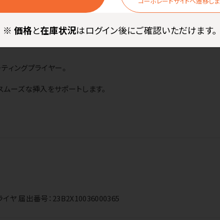
コーポレートサイトへ遷移し
商品詳細
※
価格
と
在庫状況
はログイン後にご確認いただけます。
ティングプライヤー。
スムーズな挿入をサポートします。
届出番号：23B2X10036000365