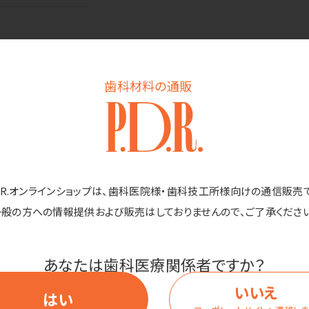
歯科材料の通販
内容量
全長
D.R.オンラインショップは、歯科医院様・歯科技工所様向けの通信販売
1本
147mm
価格
一般の方への情報提供および販売はしておりませんので、ご了承ください
あなたは歯科医療関係者ですか？
いいえ
はい