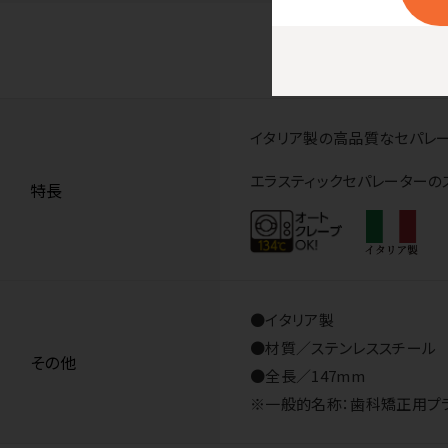
イタリア製の高品質なセパレー
エラスティックセパレーターの
特長
●イタリア製
●材質／ステンレススチール
その他
●全長／147mm
※一般的名称：歯科矯正用プライヤ 